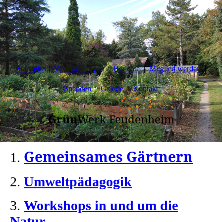
Startseite
Veranstaltungen
Berichte
Mitglied werden
Spenden
Galerie
Kontakt
Grün
Werk Feudenheim
Gemeinsames Gärtnern
1.
2.
Umweltpädagogik
3.
Workshops in und um die
Natur